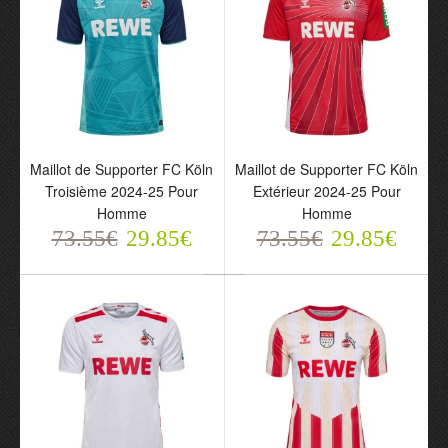
Maillot de Supporter FC Köln
Maillot de Supporter FC Köln
Maillot de Supporter FC
Maillot de Supporter FC
Troisième 2024-25 Pour
Extérieur 2024-25 Pour
Köln Troisième 2024-25
Köln Extérieur 2024-25
Homme
Homme
Pour Homme
Pour Homme
73.55€
29.85€
73.55€
29.85€
73.55€
73.55€
29.85€
29.85€