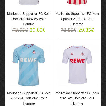
Maillot de Supporter FC Köln
Maillot de Supporter FC Köln
Domicile 2024-25 Pour
Special 2023-24 Pour
Homme
Homme
Maillot de Supporter FC
Maillot de Supporter FC
73.55€
29.85€
73.55€
29.85€
Köln Domicile 2024-25
Köln Special 2023-24
Pour Homme
Pour Homme
73.55€
73.55€
29.85€
29.85€
Maillot de Supporter FC Köln
Maillot de Supporter FC Köln
2023-24 Troisième Pour
2023-24 Domicile Pour
Homme
Homme
Maillot de Supporter FC
Maillot de Supporter FC