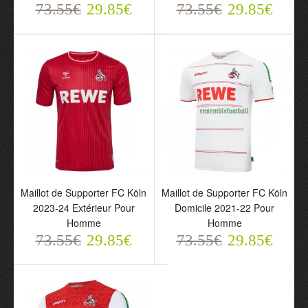
73.55€
Köln 2023-24 Troisième
29.85€
Köln 2023-24 Domicile
73.55€
29.85€
Pour Homme
Pour Homme
73.55€
73.55€
29.85€
29.85€
Maillot de Supporter FC Köln
Maillot de Supporter FC Köln
2023-24 Extérieur Pour
Domicile 2021-22 Pour
Homme
Homme
73.55€
29.85€
73.55€
29.85€
Maillot de Supporter FC
Maillot de Supporter FC
Köln 2023-24 Extérieur
Köln Domicile 2021-22
Pour Homme
Pour Homme
73.55€
73.55€