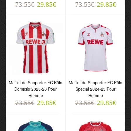
73.55€
29.85€
73.55€
29.85€
Maillot de Supporter FC Köln
Maillot de Supporter FC Köln
Maillot de Supporter FC
Maillot de Supporter FC
Domicile 2025-26 Pour
Special 2024-25 Pour
Köln Domicile 2025-26
Köln Special 2024-25
Homme
Homme
Pour Homme
Pour Homme
73.55€
29.85€
73.55€
29.85€
73.55€
73.55€
29.85€
29.85€