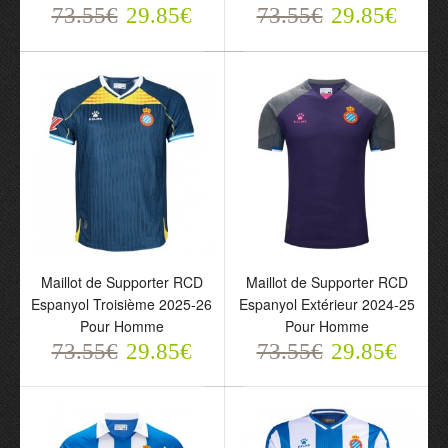
73.55€
29.85€
73.55€
29.85€
Maillot de Supporter RCD
Maillot de Supporter RCD
Maillot de Supporter RCD
Maillot de Supporter RCD
Espanyol Troisième 2025-26
Espanyol Extérieur 2024-25
Espanyol Troisième
Espanyol Extérieur 2024-
Pour Homme
Pour Homme
2025-26 Pour Homme
25 Pour Homme
73.55€
29.85€
73.55€
29.85€
73.55€
73.55€
29.85€
29.85€