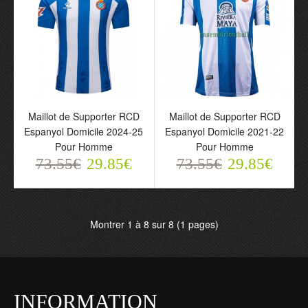
Maillot de Supporter RCD
Maillot de Supporter RCD
Maillot de Supporter RCD
Maillot de Supporter RCD
Espanyol Domicile 2024-25
Espanyol Domicile 2021-22
Espanyol Domicile 2024-
Espanyol Domicile 2021-
Pour Homme
Pour Homme
25 Pour Homme
22 Pour Homme
73.55€
29.85€
73.55€
29.85€
73.55€
73.55€
29.85€
29.85€
Montrer 1 à 8 sur 8 (1 pages)
INFORMATION