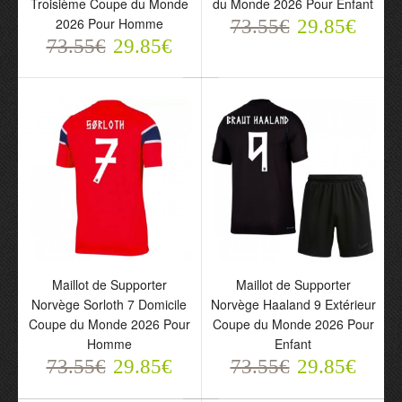
Troisième Coupe du Monde
du Monde 2026 Pour Enfant
Norvège Odegaard 10
Norvège Troisième
2026 Pour Homme
73.55€
29.85€
Troisième Coupe du
Coupe du Monde 2026
73.55€
29.85€
Monde 2026 Pour
Pour Enfant
Homme
73.55€
29.85€
73.55€
29.85€
Maillot de Supporter
Maillot de Supporter
Norvège Sorloth 7 Domicile
Norvège Haaland 9 Extérieur
Maillot de Supporter
Coupe du Monde 2026 Pour
Coupe du Monde 2026 Pour
Norvège Sorloth 7
Homme
Enfant
Domicile Coupe du
73.55€
29.85€
73.55€
29.85€
Monde 2026 Pour
Homme