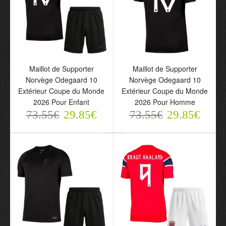
Maillot de Supporter
Maillot de Supporter
Norvège Odegaard 10
Norvège Odegaard 10
Extérieur Coupe du Monde
Extérieur Coupe du Monde
2026 Pour Enfant
2026 Pour Homme
73.55€
Maillot de Supporter
29.85€
73.55€
Maillot de Supporter
29.85€
Norvège Haaland 9
Norvège Nusa 20
Extérieur Coupe du
Extérieur Coupe du
Monde 2026 Pour
Monde 2026 Pour
Homme
Homme
73.55€
73.55€
29.85€
29.85€