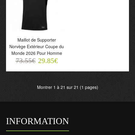
Maillot de Supporter
Maillot de Supporter
Norvège Odegaard 10
Norvège Domicile Coupe
Domicile Coupe du
du Monde 2026 Pour
Monde 2026 Pour
Enfant
Homme
73.55€
29.85€
73.55€
29.85€
Maillot de Supporter
Norvège Extérieur Coupe du
Monde 2026 Pour Homme
73.55€
29.85€
Montrer 1 à 21 sur 21 (1 pages)
Maillot de Supporter
Norvège Troisième
INFORMATION
Coupe du Monde 2026
Pour Homme
73.55€