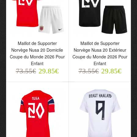
Maillot de Supporter
Maillot de Supporter
Maillot de Supporter
Maillot de Supporter
Norvège Nusa 20
Norvège Nusa 20
Norvège Nusa 20 Domicile
Norvège Nusa 20 Extérieur
Domicile Coupe du
Extérieur Coupe du
Coupe du Monde 2026 Pour
Coupe du Monde 2026 Pour
Monde 2026 Pour Enfant
Monde 2026 Pour Enfant
Enfant
Enfant
73.55€
73.55€
29.85€
29.85€
73.55€
29.85€
73.55€
29.85€