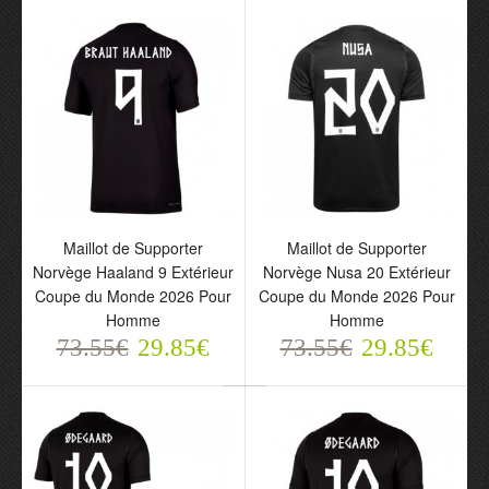
73.55€
29.85€
Maillot de Supporter
Maillot de Supporter
Norvège Haaland 9 Extérieur
Norvège Nusa 20 Extérieur
Maillot de Supporter
Coupe du Monde 2026 Pour
Coupe du Monde 2026 Pour
Norvège Haaland 9
Homme
Homme
Extérieur Coupe du
73.55€
29.85€
73.55€
29.85€
Monde 2026 Pour Enfant
73.55€
29.85€