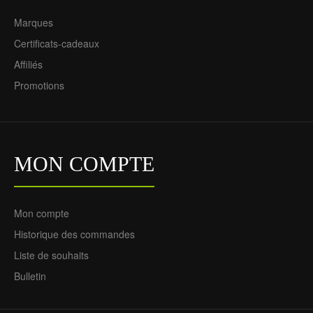
Marques
Certificats-cadeaux
Affiliés
Promotions
Maillot de Supporter
MON COMPTE
Norvège Extérieur Coupe
du Monde 2026 Pour
Homme
73.55€
Mon compte
29.85€
Historique des commandes
Liste de souhaits
Bulletin