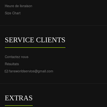
29.85€
Heure de livraison
Size Chart
SERVICE CLIENTS
Contactez nous
Maillot de Supporter
Résultats
Norvège Domicile Coupe
du Monde 2026 Pour
fansworldservice@gmail.com
Homme
73.55€
29.85€
EXTRAS