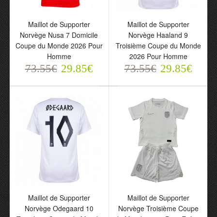
Maillot de Supporter
Maillot de Supporter
Norvège Nusa 7 Domicile
Norvège Haaland 9
Maillot de Supporter
Maillot de Supporter
Coupe du Monde 2026
Troisième Coupe du
Norvège Nusa 7 Domicile
Norvège Haaland 9
Pour Homme
Monde 2026 Pour
Coupe du Monde 2026 Pour
Troisième Coupe du Monde
73.55€
Homme
Homme
2026 Pour Homme
29.85€
73.55€
73.55€
29.85€
73.55€
29.85€
29.85€
Maillot de Supporter
Maillot de Supporter
Norvège Odegaard 10
Norvège Troisième Coupe
Maillot de Supporter
Maillot de Supporter