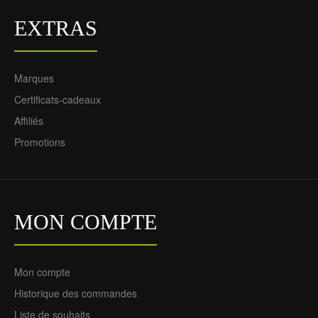
EXTRAS
Marques
Certificats-cadeaux
Affiliés
Promotions
MON COMPTE
Mon compte
Historique des commandes
Liste de souhaits