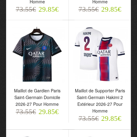
Extérieur 2026-27 Pour
Neves 87 Extérieur 2026-
Homme
Homme
Homme
27 Pour Homme
73.55€
29.85€
73.55€
29.85€
73.55€
73.55€
29.85€
29.85€
Maillot de Gardien Paris
Maillot de Supporter Paris
Maillot de Gardien Paris
Maillot de Supporter Paris
Saint-Germain Domicile
Saint-Germain Hakimi 2
Saint-Germain Domicile
Saint-Germain Hakimi 2
2026-27 Pour Homme
Extérieur 2026-27 Pour
2026-27 Pour Homme
Extérieur 2026-27 Pour
Homme
73.55€
29.85€
73.55€
Homme
29.85€
73.55€
29.85€
73.55€
29.85€