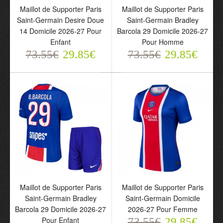
73.55€
73.55€
29.85€
29.85€
Maillot de Supporter Paris
Maillot de Supporter Paris
Saint-Germain Desire Doue
Saint-Germain Bradley
14 Domicile 2026-27 Pour
Barcola 29 Domicile 2026-27
Enfant
Pour Homme
73.55€
29.85€
73.55€
29.85€
Maillot de Supporter Paris
Maillot de Supporter Paris
Saint-Germain Desire
Saint-Germain Bradley
Doue 14 Domicile 2026-
Barcola 29 Domicile
27 Pour Enfant
2026-27 Pour Homme
73.55€
73.55€
29.85€
29.85€
Maillot de Supporter Paris
Maillot de Supporter Paris
Saint-Germain Bradley
Saint-Germain Domicile
Barcola 29 Domicile 2026-27
2026-27 Pour Femme
Pour Enfant
73.55€
29.85€