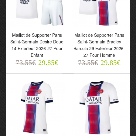
Maillot de Supporter Paris
Maillot de Supporter Paris
Saint-Germain Desire Doue
Saint-Germain Bradley
14 Extérieur 2026-27 Pour
Barcola 29 Extérieur 2026-
Maillot de Supporter Paris
Maillot de Supporter Paris
Enfant
27 Pour Homme
Saint-Germain Desire
Saint-Germain Bradley
73.55€
Doue 14 Extérieur 2026-
29.85€
Barcola 29 Extérieur
73.55€
29.85€
27 Pour Enfant
2026-27 Pour Homme
73.55€
73.55€
29.85€
29.85€