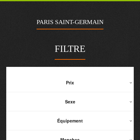
PARIS SAINT-GERMAIN
FILTRE
Prix
Sexe
Équipement
Manches