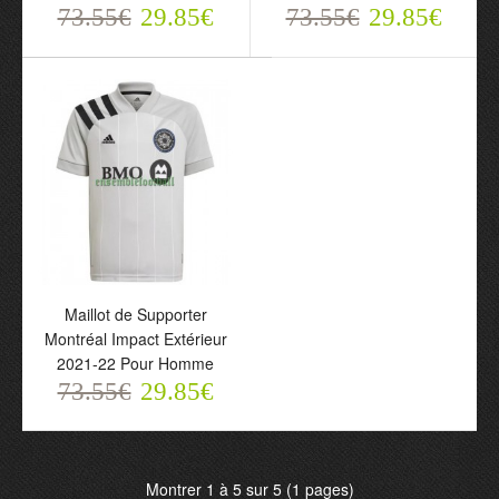
73.55€
29.85€
73.55€
29.85€
Maillot de Supporter
Maillot de Supporter
Montréal Impact Extérieur
Montréal Impact Extérieur
2021-22 Pour Homme
2021-22 Pour Homme
73.55€
29.85€
73.55€
29.85€
Montrer 1 à 5 sur 5 (1 pages)