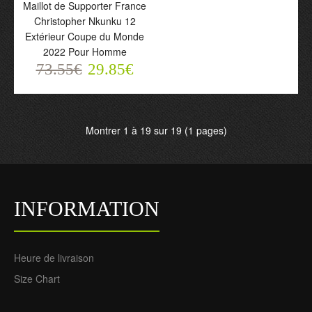
Coupe du Monde 2022
Coupe du Monde 2022
Maillot de Supporter France
Pour Enfant
Pour Homme
Christopher Nkunku 12
73.55€
73.55€
Extérieur Coupe du Monde
29.85€
29.85€
2022 Pour Homme
73.55€
29.85€
Montrer 1 à 19 sur 19 (1 pages)
INFORMATION
Maillot de Supporter
France Christopher
Nkunku 12 Extérieur
Heure de livraison
Coupe du Monde 2022
Pour Homme
Size Chart
73.55€
29.85€