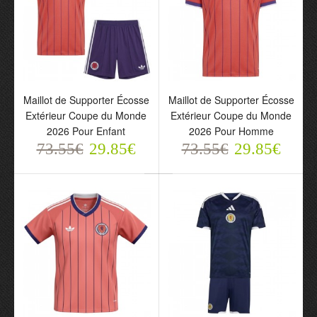
Maillot de Supporter
Maillot de Supporter
Maillot de Supporter Écosse
Maillot de Supporter Écosse
Écosse Extérieur Coupe
Écosse Extérieur Coupe
Extérieur Coupe du Monde
Extérieur Coupe du Monde
du Monde 2026 Pour
du Monde 2026 Pour
2026 Pour Enfant
2026 Pour Homme
Enfant
Homme
73.55€
73.55€
29.85€
73.55€
73.55€
29.85€
29.85€
29.85€