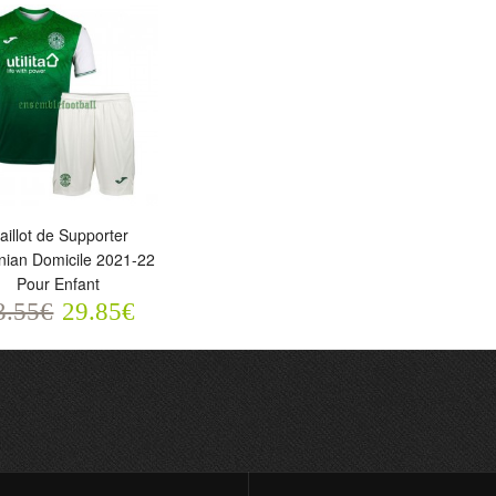
aillot de Supporter
nian Domicile 2021-22
Pour Enfant
illot de Supporter
3.55€
29.85€
ibernian Domicile 2021-22
our Enfant
3.55€
29.85€