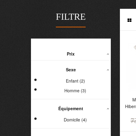
FILTRE
Prix
Sexe
Enfant (2)
Homme (3)
Ma
M
H
Hiber
Équipement
P
7
Domicile (4)
7