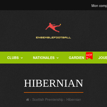
Mon comp
CLUBS
NATIONALES
GARDIEN
JOU
HIBERNIAN
Scottish Premiership
Hibernian