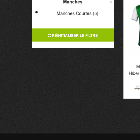
Manches
Manches Courtes (5)
RÉINITIALISER LE FILTRE
M
Hiber
Ma
7
H
P
7