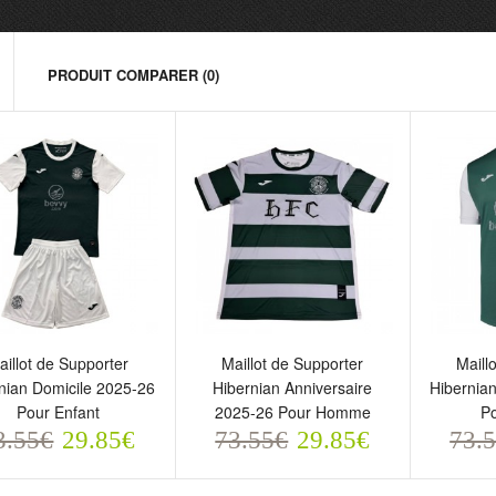
PRODUIT COMPARER (0)
illot de Supporter
Maillot de Supporter
Maillot
aillot de Supporter
Maillot de Supporter
Maill
ibernian Domicile 2025-26
Hibernian Anniversaire
Hiberni
nian Domicile 2025-26
Hibernian Anniversaire
Hibernia
our Enfant
2025-26 Pour Homme
Pour 
Pour Enfant
2025-26 Pour Homme
P
3.55€
73.55€
73.5
3.55€
29.85€
73.55€
29.85€
73.
29.85€
29.85€