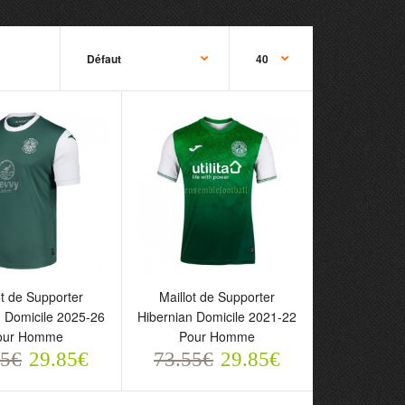
 de Supporter
Maillot de Supporter
ot de Supporter
Maillot de Supporter
an Domicile 2025-26
Hibernian Domicile 2021-22
n Domicile 2025-26
Hibernian Domicile 2021-22
Homme
Pour Homme
our Homme
Pour Homme
5€
73.55€
55€
29.85€
73.55€
29.85€
29.85€
29.85€