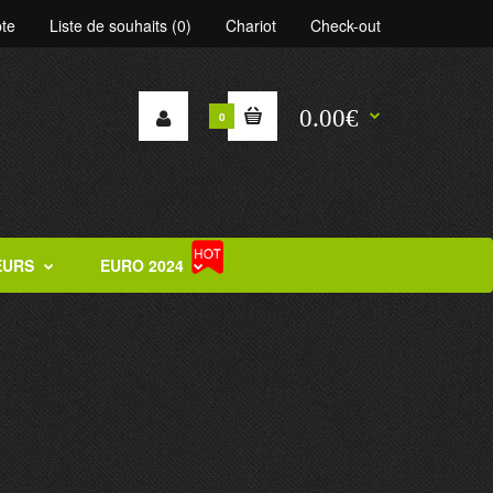
te
Liste de souhaits (0)
Chariot
Check-out
0.00€
0
EURS
EURO 2024