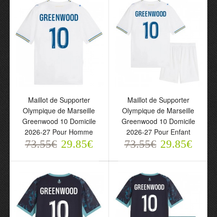
Maillot de Supporter
Maillot de Supporter
Olympique de Marseille
Olympique de Marseille
Greenwood 10 Domicile
Greenwood 10 Domicile
Maillot de Supporter
Maillot de Supporter
2026-27 Pour Homme
2026-27 Pour Enfant
Olympique de Marseille
Olympique de Marseille
73.55€
29.85€
73.55€
29.85€
Greenwood 10 Domicile
Greenwood 10 Domicile
2026-27 Pour Homme
2026-27 Pour Enfant
73.55€
73.55€
29.85€
29.85€