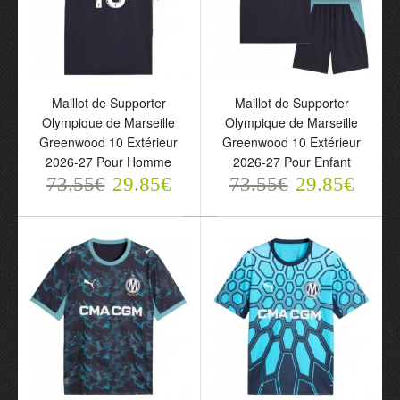
Maillot de Supporter
Maillot de Supporter
Olympique de Marseille
Olympique de Marseille
Greenwood 10 Extérieur
Greenwood 10 Extérieur
Maillot de Supporter
Maillot de Supporter
2026-27 Pour Homme
2026-27 Pour Enfant
Olympique de Marseille
Olympique de Marseille
73.55€
Greenwood 10 Extérieur
29.85€
Greenwood 10 Extérieur
73.55€
29.85€
2026-27 Pour Homme
2026-27 Pour Enfant
73.55€
73.55€
29.85€
29.85€