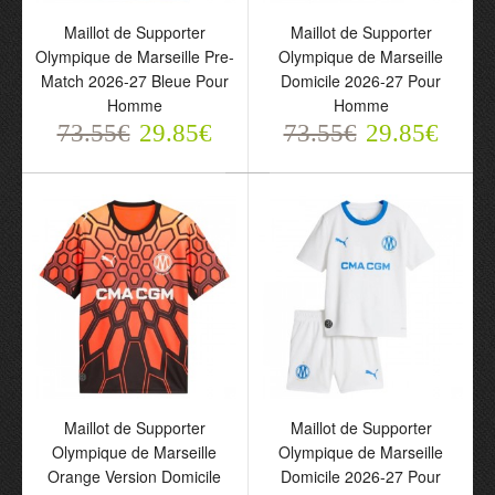
Olympique de Marseille
Olympique de Marseille
Maillot de Supporter
Maillot de Supporter
Pre-Match 2026-27 Bleue
Domicile 2026-27 Pour
Olympique de Marseille Pre-
Olympique de Marseille
Pour Homme
Homme
Match 2026-27 Bleue Pour
Domicile 2026-27 Pour
73.55€
73.55€
Homme
Homme
29.85€
29.85€
73.55€
29.85€
73.55€
29.85€
Maillot de Supporter
Maillot de Supporter
Maillot de Supporter
Maillot de Supporter
Olympique de Marseille
Olympique de Marseille
Olympique de Marseille
Olympique de Marseille
Orange Version Domicile
Domicile 2026-27 Pour