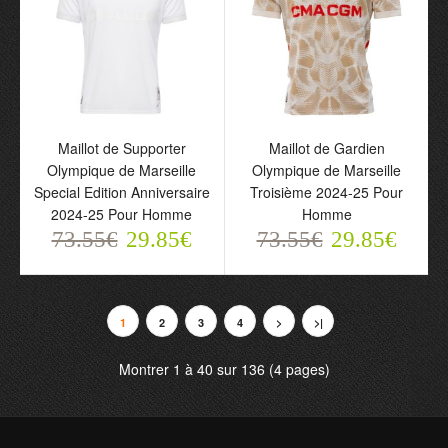
Maillot de Supporter
Maillot de Supporter
Olympique de Marseille
Olympique de Marseille
Domicile 2025-26 Pour
Domicile 2025-26 Pour
Homme
Enfant
Maillot de Supporter
Maillot de Gardien
73.55€
73.55€
Olympique de Marseille
Olympique de Marseille
29.85€
29.85€
Special Edition Anniversaire
Troisième 2024-25 Pour
2024-25 Pour Homme
Homme
73.55€
29.85€
73.55€
29.85€
1
2
3
4
>
>|
Montrer 1 à 40 sur 136 (4 pages)
Maillot de Supporter
Maillot de Supporter
Olympique de Marseille
Olympique de Marseille