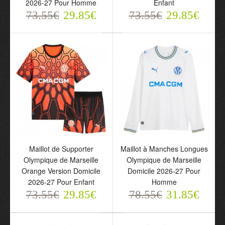
Orange Version Domicile
Domicile 2026-27 Pour
2026-27 Pour Homme
Enfant
2026-27 Pour Homme
Enfant
73.55€
29.85€
73.55€
29.85€
73.55€
73.55€
29.85€
29.85€
Maillot de Supporter
Maillot à Manches Longues
Maillot de Supporter
Maillot à Manches
Olympique de Marseille
Olympique de Marseille
Olympique de Marseille
Longues Olympique de
Orange Version Domicile
Domicile 2026-27 Pour
Orange Version Domicile
Marseille Domicile 2026-
2026-27 Pour Enfant
Homme
2026-27 Pour Enfant
27 Pour Homme
73.55€
29.85€
78.55€
31.85€
73.55€
78.55€
29.85€
31.85€