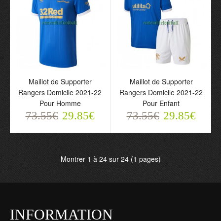
Maillot de Supporter
Maillot de Supporter
Rangers Extérieur 2021-
Rangers Extérieur 2021-
22 Pour Homme
22 Pour Enfant
73.55€
73.55€
29.85€
29.85€
Maillot de Supporter
Maillot de Supporter
Rangers Domicile 2021-22
Rangers Domicile 2021-22
Pour Homme
Pour Enfant
73.55€
29.85€
73.55€
29.85€
Montrer 1 à 24 sur 24 (1 pages)
Maillot de Supporter
Maillot de Supporter
Rangers Domicile 2021-
Rangers Domicile 2021-
22 Pour Homme
22 Pour Enfant
INFORMATION
73.55€
73.55€
29.85€
29.85€