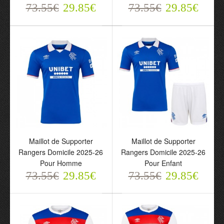
73.55€
29.85€
73.55€
29.85€
Maillot de Supporter
Maillot de Supporter
Maillot de Supporter
Maillot de Supporter
Rangers Domicile 2025-26
Rangers Domicile 2025-26
Rangers Domicile 2025-
Rangers Domicile 2025-
Pour Homme
Pour Enfant
26 Pour Homme
26 Pour Enfant
73.55€
29.85€
73.55€
29.85€
73.55€
73.55€
29.85€
29.85€