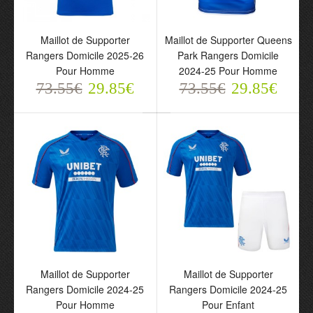
Maillot de Supporter
Maillot de Supporter Queens
Rangers Domicile 2025-26
Park Rangers Domicile
Pour Homme
2024-25 Pour Homme
Maillot de Supporter
Maillot de Supporter
73.55€
29.85€
73.55€
29.85€
Rangers Domicile 2025-
Queens Park Rangers
26 Pour Homme
Domicile 2024-25 Pour
73.55€
Homme
29.85€
73.55€
29.85€
Maillot de Supporter
Maillot de Supporter
Rangers Domicile 2024-25
Rangers Domicile 2024-25
Pour Homme
Pour Enfant