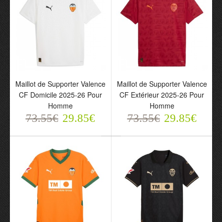
Maillot de Supporter Valence
Maillot de Supporter Valence
Maillot de Supporter
Maillot de Supporter
CF Domicile 2025-26 Pour
CF Extérieur 2025-26 Pour
Valence CF Domicile
Valence CF Extérieur
Homme
Homme
2025-26 Pour Homme
2025-26 Pour Homme
73.55€
29.85€
73.55€
29.85€
73.55€
73.55€
29.85€
29.85€