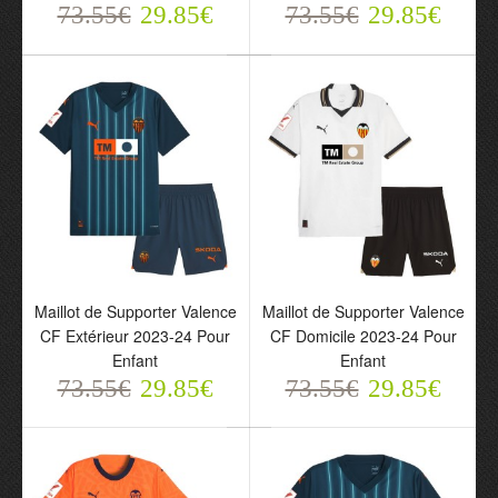
73.55€
Valence CF Domicile
29.85€
Valence CF x Homenaje
73.55€
29.85€
2024-25 Pour Homme
Fan Mash Up 2023-24
73.55€
Pour Homme
29.85€
73.55€
29.85€
Maillot de Supporter Valence
Maillot de Supporter Valence
CF Extérieur 2023-24 Pour
CF Domicile 2023-24 Pour
Enfant
Enfant
73.55€
29.85€
73.55€
29.85€
Maillot de Supporter
Maillot de Supporter
Valence CF Extérieur
Valence CF Domicile
2023-24 Pour Enfant
2023-24 Pour Enfant