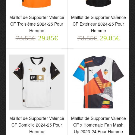
Maillot de Supporter Valence
Maillot de Supporter Valence
CF Troisième 2024-25 Pour
CF Extérieur 2024-25 Pour
Homme
Homme
Maillot de Supporter
Maillot de Supporter
73.55€
29.85€
73.55€
29.85€
Valence CF Troisième
Valence CF Extérieur
2024-25 Pour Homme
2024-25 Pour Homme
73.55€
73.55€
29.85€
29.85€
Maillot de Supporter Valence
Maillot de Supporter Valence
CF Domicile 2024-25 Pour
CF x Homenaje Fan Mash
Homme
Up 2023-24 Pour Homme
Maillot de Supporter
Maillot de Supporter