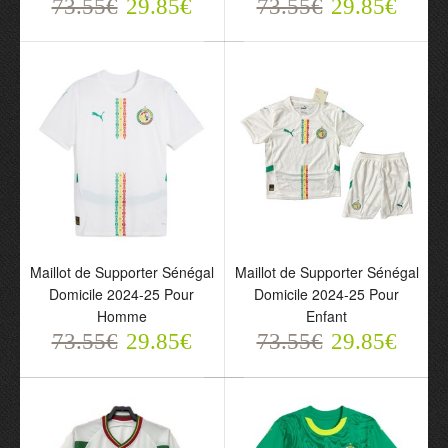
73.55€
29.85€
73.55€
29.85€
Maillot de Supporter
Maillot de Supporter
Sénégal Extérieur Coupe
Sénégal Pre-Match 2024-
du Monde 2026 Pour
25 Pour Homme
Homme
73.55€
29.85€
Maillot de Supporter Sénégal
73.55€
Maillot de Supporter Sénégal
29.85€
Domicile 2024-25 Pour
Domicile 2024-25 Pour
Homme
Enfant
73.55€
29.85€
73.55€
29.85€