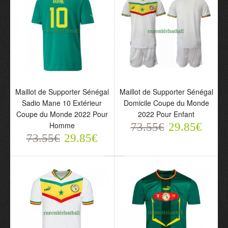
Maillot de Supporter
Sénégal Quarter Zip
Sénégal Domicile 2023-
Sweat d'Entraînement
24 Pour Homme
22-23 Blanche Pour
Maillot de Supporter Sénégal
Maillot de Supporter Sénégal
73.55€
Homme
Sadio Mane 10 Extérieur
Domicile Coupe du Monde
29.85€
118.88€
Coupe du Monde 2022 Pour
2022 Pour Enfant
74.85€
Homme
73.55€
29.85€
73.55€
29.85€