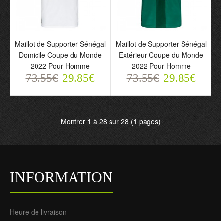
Sénégal Quarter Zip
Maillot de Supporter
Sweat d'Entraînement
Sénégal Sadio Mane 10
22-23 Verte Pour Homme
Domicile Coupe du
Maillot de Supporter Sénégal
Maillot de Supporter Sénégal
118.88€
Monde 2022 Pour
74.85€
Domicile Coupe du Monde
Extérieur Coupe du Monde
Homme
2022 Pour Homme
2022 Pour Homme
73.55€
29.85€
73.55€
29.85€
73.55€
29.85€
Montrer 1 à 28 sur 28 (1 pages)
INFORMATION
Heure de livraison