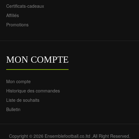
73.55€
29.85€
Certificats-cadeaux
Affiliés
Promotions
MON COMPTE
Maillot de Supporter
Mon compte
Sénégal Extérieur Coupe
Historique des commandes
du Monde 2022 Pour
Liste de souhaits
Homme
73.55€
Bulletin
29.85€
Copyright © 2026 Ensemblefootball.co.ltd ,All Right Reserved.