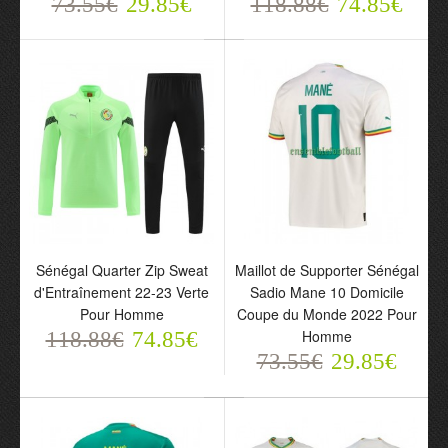
73.55€
29.85€
118.88€
74.85€
Maillot de Supporter
Maillot de Supporter
Sénégal Extérieur 2024-
Sénégal Extérieur 2002
25 Pour Enfant
Pour Homme
73.55€
73.55€
Sénégal Quarter Zip Sweat
Maillot de Supporter Sénégal
29.85€
29.85€
d'Entraînement 22-23 Verte
Sadio Mane 10 Domicile
Pour Homme
Coupe du Monde 2022 Pour
Homme
118.88€
74.85€
73.55€
29.85€