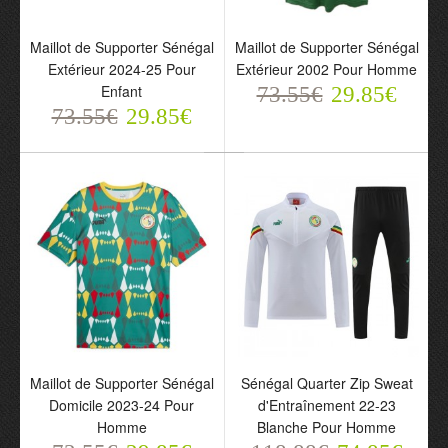
73.55€
29.85€
Maillot de Supporter Sénégal
Maillot de Supporter Sénégal
Extérieur 2024-25 Pour
Extérieur 2002 Pour Homme
Enfant
73.55€
29.85€
73.55€
29.85€
Maillot de Supporter
Maillot de Supporter
Sénégal Domicile 2002
Sénégal Extérieur 2024-
Pour Homme
25 Pour Homme
Maillot de Supporter Sénégal
Sénégal Quarter Zip Sweat
73.55€
73.55€
29.85€
29.85€
Domicile 2023-24 Pour
d'Entraînement 22-23
Homme
Blanche Pour Homme