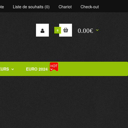
te
Liste de souhaits (0)
Chariot
Check-out
0.00€
0
EURS
EURO 2024