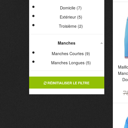
Domicile (7)
Extérieur (5)
Troisième (2)
Manches
Manches Courtes (9)
Manches Longues (5)
Mail
Manch
Do
RÉINITIALISER LE FILTRE
M
M
7
D
H
7