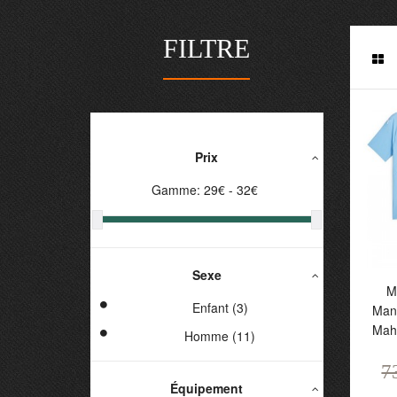
FILTRE
Prix
Gamme:
29
€ -
32
€
Sexe
Ma
M
M
Enfant (3)
Man
M
Mah
Homme (11)
H
7
7
Équipement