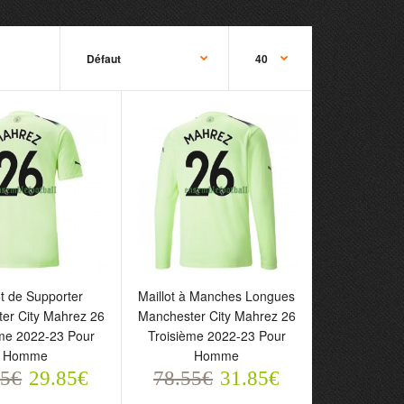
 de Supporter
Maillot à Manches Longues
ot de Supporter
Maillot à Manches Longues
ster City Mahrez 26
Manchester City Mahrez 26
er City Mahrez 26
Manchester City Mahrez 26
ème 2022-23 Pour
Troisième 2022-23 Pour
ème 2022-23 Pour
Troisième 2022-23 Pour
e
Homme
Homme
Homme
5€
78.55€
55€
29.85€
78.55€
31.85€
29.85€
31.85€