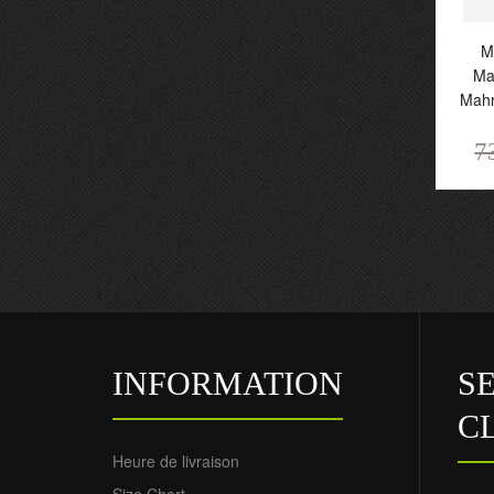
M
Ma
Mahr
7
Ma
M
M
2
7
INFORMATION
S
C
Heure de livraison
Size Chart