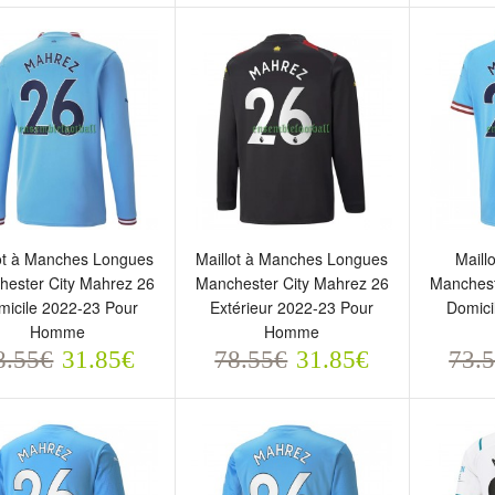
lot à Manches Longues
Maillot à Manches Longues
Maill
ester City Mahrez 26
Manchester City Mahrez 26
Manchest
micile 2022-23 Pour
Extérieur 2022-23 Pour
Domici
aillot à Manches Longues
Maillot à Manches Longues
Maillot
Homme
Homme
anchester City Mahrez 26
Manchester City Mahrez 26
Manche
8.55€
31.85€
78.55€
31.85€
73.
omicile 2022-23 Pour
Extérieur 2022-23 Pour
Domici
omme
Homme
Homm
8.55€
78.55€
73.5
31.85€
31.85€