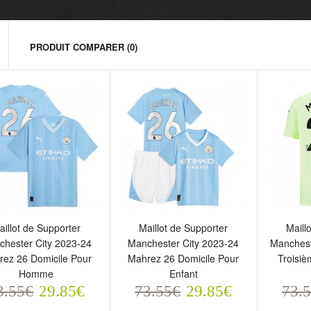
PRODUIT COMPARER (0)
illot de Supporter
Maillot de Supporter
Maillot
aillot de Supporter
Maillot de Supporter
Maill
anchester City 2023-24
Manchester City 2023-24
Manche
chester City 2023-24
Manchester City 2023-24
Manchest
ahrez 26 Domicile Pour
Mahrez 26 Domicile Pour
Troisi
rez 26 Domicile Pour
Mahrez 26 Domicile Pour
Troisi
omme
Enfant
Homm
Homme
Enfant
3.55€
73.55€
73.5
3.55€
29.85€
73.55€
29.85€
73.
29.85€
29.85€