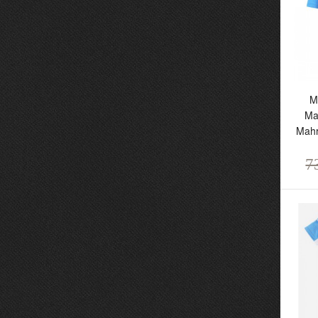
M
Ma
Mahr
7
Ma
M
M
2
7