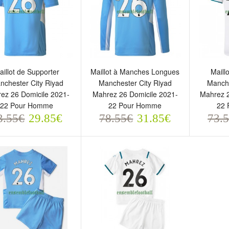
aillot de Supporter
Maillot à Manches Longues
Maill
nchester City Riyad
Manchester City Riyad
Manche
ez 26 Domicile 2021-
Mahrez 26 Domicile 2021-
Mahrez 2
22 Pour Homme
22 Pour Homme
22
3.55€
29.85€
78.55€
31.85€
73.
illot de Supporter
Maillot à Manches Longues
Maillot
anchester City Riyad
Manchester City Riyad
Manches
ahrez 26 Domicile 2021-
Mahrez 26 Domicile 2021-
Mahrez 
2 Pour Homme
22 Pour Homme
22 Po
3.55€
78.55€
73.5
29.85€
31.85€