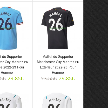
ot de Supporter
Maillot de Supporter
er City Mahrez 26
Manchester City Mahrez 26
le 2022-23 Pour
Extérieur 2022-23 Pour
 de Supporter
Maillot de Supporter
Homme
Homme
ster City Mahrez 26
Manchester City Mahrez 26
55€
29.85€
73.55€
29.85€
le 2022-23 Pour
Extérieur 2022-23 Pour
e
Homme
5€
73.55€
29.85€
29.85€