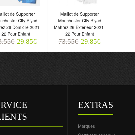
aillot de Supporter
Maillot de Supporter
nchester City Riyad
Manchester City Riyad
ez 26 Domicile 2021-
Mahrez 26 Extérieur 2021-
22 Pour Enfant
22 Pour Enfant
3.55€
29.85€
73.55€
29.85€
illot de Supporter
Maillot de Supporter
anchester City Riyad
Manchester City Riyad
ahrez 26 Domicile 2021-
Mahrez 26 Extérieur 2021-
2 Pour Enfant
22 Pour Enfant
3.55€
73.55€
29.85€
29.85€
ERVICE
EXTRAS
LIENTS
Marques
Certificats-cadeaux