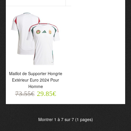
73.55€
73.55€
29.85€
29.85€
Maillot de Supporter Hongrie
Extérieur Euro 2024 Pour
Maillot de Supporter
Homme
Hongrie Extérieur Euro
73.55€
29.85€
2024 Pour Homme
73.55€
29.85€
Montrer 1 à 7 sur 7 (1 pages)