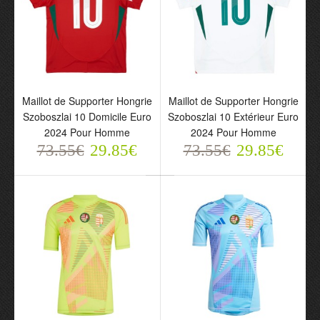
Maillot de Supporter
Maillot de Supporter
Maillot de Supporter Hongrie
Maillot de Supporter Hongrie
Hongrie Szoboszlai 10
Hongrie Szoboszlai 10
Szoboszlai 10 Domicile Euro
Szoboszlai 10 Extérieur Euro
Domicile Euro 2024 Pour
Extérieur Euro 2024 Pour
2024 Pour Homme
2024 Pour Homme
Homme
Homme
73.55€
73.55€
29.85€
73.55€
73.55€
29.85€
29.85€
29.85€